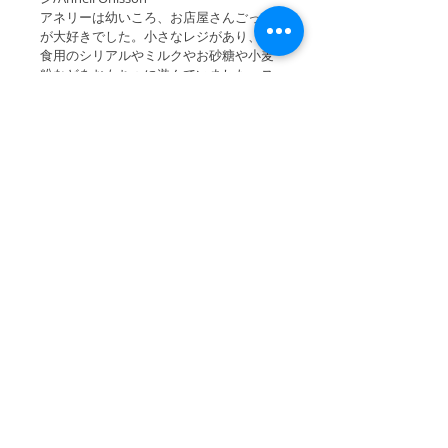
アネリーは幼いころ、お店屋さんごっこ
が大好きでした。小さなレジがあり、朝
食用のシリアルやミルクやお砂糖や小麦
粉などをおもちゃに遊んでいました。ス
トックホルムの野外博物館「スカンセ
ン」のように、昔のスウェーデンの暮ら
しを伝える施設を見学して、昔ながらの
お店屋さんを描いてみました。アネリー
は、自分の商品を売るお店をストックホ
ルム群島に持っています。このイラスト
のカッティングボードやキッチンタオル
があります。
© 2026 Scandinavian Pattern Collection
SwedenStyle
andfika