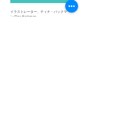
イラストレーター、ティナ・バックマ
ン/Tina Backman
祖母が大好きだったロールケーキ。自家
製のジャムやガーデンで採れたベリーを
使って焼いてくれました。ホイップクリ
ームがたっぷり入ったロールケーキを子
どもだった私と妹は自家製のカシスレモ
ネード、大人たちは小さなカップ＆ソー
サ―に淹れたコーヒーと一緒にいただき
ました。
© 2026 Scandinavian Pattern Collection
SwedenStyle
andfika