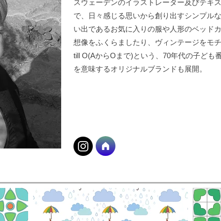
スウェーデンのイラストレーター及びテキ
で、日々感じる思いから創り出すシンプル
い出であるお気に入りの服や人形のベッド
想像をふくらましたり、ヴィンテージをモチー
till O(AからOまで)という、70年代の
を意味するオリジナルブランドも展開。