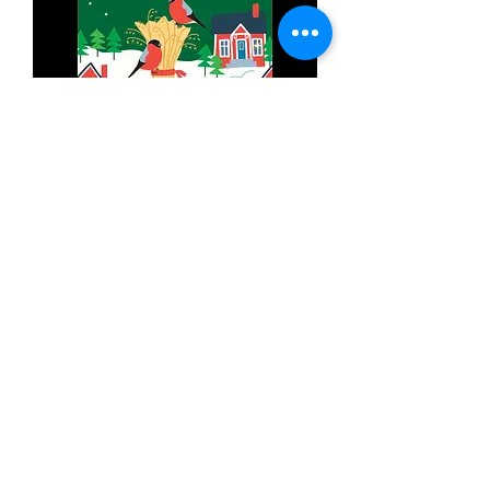
北欧の伝統的なクリスマス
価格
￥1,980