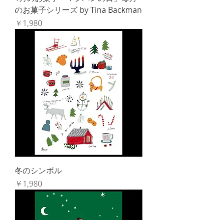
のお菓子シリーズ by Tina Backman
価格
￥1,980
冬のシンボル
価格
￥1,980