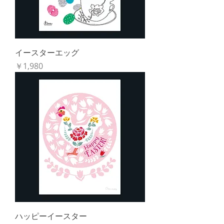
イースターエッグ
価格
￥1,980
ハッピーイースター