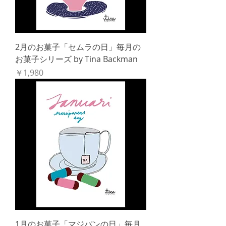
2月のお菓子「セムラの日」毎月の
お菓子シリーズ by Tina Backman
価格
￥1,980
1月のお菓子「マジパンの日」毎月