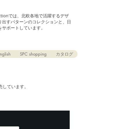
n Collectionでは、北欧各地で活躍するデザ
り出すパターンのコレクションと、日
をサポートしています。
nglish
SPC shopping
カタログ
売しています。